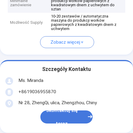
Minimalne
produkcji worków papierowych z
zamówienie
kwadratowym dnem z uchwytem do
sztan
10-20 zestawów / automatyczna
maszyna do produkcji worków
Możliwość Supply
papierowych z kwadratowym dnem z
uchwytem
Zobacz więcej
Szczegóły Kontaktu
Ms. Miranda
+8619036955870
Nr 28, ZhengQi, ulica, Zhengzhou, Chiny
Skontaktuj się
teraz