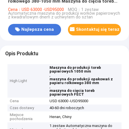
rolkowego 380-1050 mm Maszyna do cięcia toreb
papierowych FECT
Cena：USD 63000 -USD95000
MOQ：1 zestaw
Automatyczna maszyna do produkcji worków papierowych
z kwadratowym dnem z uchwytem do sztan
Najlepsza cena
Skontaktuj się teraz
Opis Produktu
Maszyna do produkcji toreb
papierowych 1050 mm
,
maszyna do produkcji opakowań z
High Light
papieru rolkowego 380 mm
,
maszyna do cięcia toreb
papierowych FECT
Cena
USD 63000 -USD95000
Czas dostawy
40-60 dni roboczych
Miejsce
Henan, Chiny
pochodzenia
1 zestaw Automatyczna maszyna do