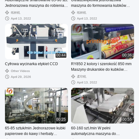
Automatyczne smarowanie 85-90 szt.
Ultradźwiękowa jednorazowa
Jednorazowa maszyna do robienia
maszyna do formowania kubków
filiżanek do kawy i herbaty Cena
papierowych Open Cam One Plate
纸杯机
纸杯机
April 13, 2022
April 13, 2022
00:44
00:36
Cyfrowa wycinarka etykiet CCD
RY850 2 kolory i szerokość 850 mm
Maszyny drukarskie do kubków
Other Videos
papierowych do kubków
柔印机
April 29, 2026
papierowych
April 13, 2022
00:25
00:55
65-85 sztuk/min Jednorazowe kubki
60-160 szt./min W pełni
papierowe do kawy i herbaty
automatyczna maszyna do