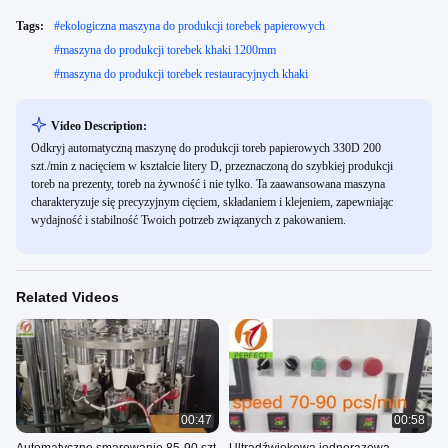
Tags:
#
ekologiczna maszyna do produkcji torebek papierowych
#
maszyna do produkcji torebek khaki 1200mm
#
maszyna do produkcji torebek restauracyjnych khaki
Video Description:
Odkryj automatyczną maszynę do produkcji toreb papierowych 330D 200
szt./min z nacięciem w kształcie litery D, przeznaczoną do szybkiej produkcji
toreb na prezenty, toreb na żywność i nie tylko. Ta zaawansowana maszyna
charakteryzuje się precyzyjnym cięciem, składaniem i klejeniem, zapewniając
wydajność i stabilność Twoich potrzeb związanych z pakowaniem.
Related Videos
00:47
00:58