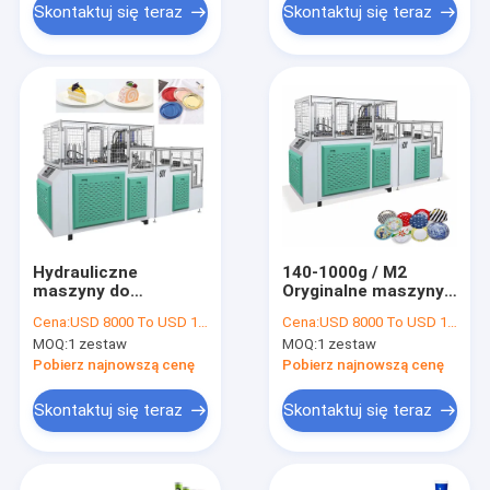
naczyń
Skontaktuj się teraz
Skontaktuj się teraz
Hydrauliczne
140-1000g / M2
maszyny do
Oryginalne maszyny
produkcji płyt
do produkcji płyt
Cena:
USD 8000 To USD 12000 Per Set
Cena:
USD 8000 To USD 12000 Per Set
papierowych z płytą
papierowych do
MOQ:
1 zestaw
MOQ:
1 zestaw
dupleksową 80-120
pudełka na lunch
szt. / min
Pobierz najnowszą cenę
Pobierz najnowszą cenę
Skontaktuj się teraz
Skontaktuj się teraz