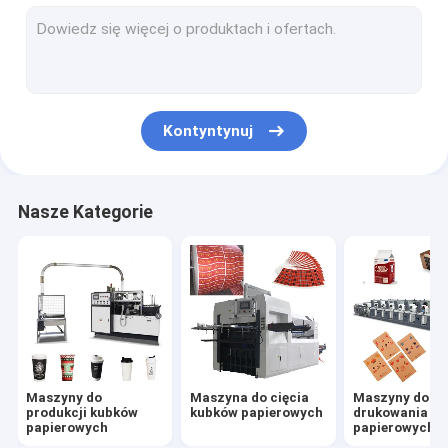
maszyna do produkcji misek papierowych
Maszyna do produkcji toreb papierowych
Maszyna do powlekania papieru PE
Kontyntynuj
Maszyny do produkcji płyt papierowych
Maszyna do wykrawania kubków papierowych
Nasze Kategorie
Maszyny do słomy papierowej
Maszyny do cięcia papieru
Maszyna do pokrywek kubków
Surowiec do kubków papierowych
Maszyny do
Maszyna do cięcia
Maszyny do
produkcji kubków
kubków papierowych
drukowania k
papierowych
papierowych