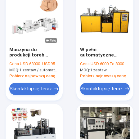
Maszyna do
W pełni
produkcji toreb
automatyczne
papierowych 41,5 kW
maszyny do
Cena:
USD 63000 -USD95000
Cena:
USD 6000 To 8000 Per Set
120-330 mm z
produkcji kubków
MOQ:
1 zestaw / automatyczna maszyna do produkcji toreb papierowych na zakupy z uchwytem linowym
MOQ:
1 zestaw
uchwytem linowym
papierowych PLC
175-420g / M2
Pobierz najnowszą cenę
Pobierz najnowszą cenę
Skontaktuj się teraz
Skontaktuj się teraz
Dom
Produkty
O nas