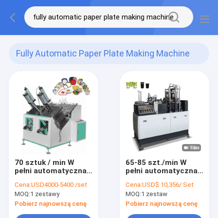
Fully Automatic Paper Plate Making Machine
(64)
70 sztuk / min W
65-85 szt./min W
pełni automatyczna
pełni automatyczna
maszyna do
maszyna do
Cena:
USD4000-5400 /set
Cena:
USD$ 10,356/ Set
produkcji talerzy
produkcji kubków
MOQ:
1 zestawy
MOQ:
1 zestaw
papierowych
papierowych
Jednorazowa
Jednorazowa szybka
Pobierz najnowszą cenę
Pobierz najnowszą cenę
maszyna do robienia