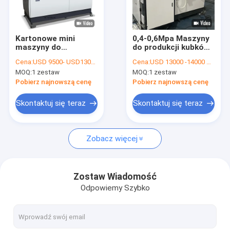
Wycieczka po fabryce
Kontrola jakości
Kartonowe mini
0,4-0,6Mpa Maszyny
maszyny do
do produkcji kubków
Skontaktuj się z nami
produkcji kubków
papierowych 4KW
Cena:
USD 9500- USD13000 / set
Cena:
USD 13000 -14000 PER SET fob
papierowych
Jednorazowa
MOQ:
1 zestaw
MOQ:
1 zestaw
Maszyna do
maszyna do
Aktualności
produkcji kubków do
produkcji kubków
Pobierz najnowszą cenę
Pobierz najnowszą cenę
lodów waflowych
papierowych
Skontaktuj się teraz
Skontaktuj się teraz
Maszyny do produkcji kubków papierowych
Zobacz więcej
Maszyna do cięcia kubków papierowych
Maszyny do drukowania kubków papierowych
Zostaw Wiadomość
Odpowiemy Szybko
Papierowe pudełko na lunch
Maszyna do pakowania kubków papierowych