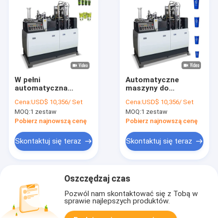
W pełni
Automatyczne
automatyczna
maszyny do
maszyna do
produkcji kubków
Cena:
USD$ 10,356/ Set
Cena:
USD$ 10,356/ Set
produkcji kubków
papierowych 50HZ
MOQ:
1 zestaw
MOQ:
1 zestaw
kartonowych
Maszyna do
Maszyna do
produkcji kubków do
Pobierz najnowszą cenę
Pobierz najnowszą cenę
formowania kubków
lodów 6KW
papierowych
Skontaktuj się teraz
Skontaktuj się teraz
Oszczędzaj czas
Pozwól nam skontaktować się z Tobą w
sprawie najlepszych produktów.