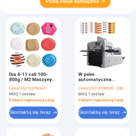
Podaj swoje wymagania
Dia 4-11 cali 100-
W pełni
800g / M2 Maszyny
automatyczna
do produkcji płyt
maszyna do cięcia
Cena:
USD 5,079/set
Cena:
USD 31000.00 - 33000.00 per set
papierowych w pełni
pustego papieru
MOQ:
1 zestaw
MOQ:
1 zestaw
zautomatyzowane
Tłoczenie
laminowanego
Pobierz najnowszą cenę
Pobierz najnowszą cenę
papieru z tworzywa
sztucznego
Skontaktuj się teraz
Skontaktuj się teraz