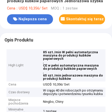
produkcji kubków papierowych Jednorazowa szybka
Cena：USD$ 10,356/ Set
MOQ：1 zestaw
Najlepsza cena
Skontaktuj się teraz
Opis Produktu
85 szt./min W pełni automatyczna
maszyna do produkcji kubków
papierowych
,
High Light
CE w pełni automatyczna maszyna
do produkcji kubków papierowych
,
65 szt./min jednorazowa maszyna do
produkcji kubków
Cena
USD$ 10,356/ Set
W ciągu 40 dni roboczych po otrzymaniu
Czas dostawy
depozytu i potwierdzeniu rysunku kubka
Miejsce
Ningbo, Chiny
pochodzenia
Minimalne
1 zestaw