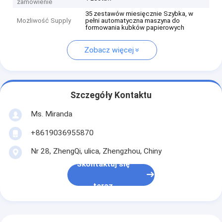
zamówienie
35 zestawów miesięcznie Szybka, w
Możliwość Supply
pełni automatyczna maszyna do
formowania kubków papierowych
Zobacz więcej
Szczegóły Kontaktu
Ms. Miranda
+8619036955870
Nr 28, ZhengQi, ulica, Zhengzhou, Chiny
Skontaktuj się
teraz