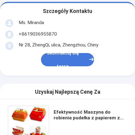
Szczegóły Kontaktu
Ms. Miranda
+8619036955870
Nr 28, ZhengQi, ulica, Zhengzhou, Chiny
Skontaktuj się
teraz
Uzyskaj Najlepszą Cenę Za
Efektywność Maszyna do
robienia pudełka z papierem z
prędkością 180 sztuk/min i
źródłem zasilania 3 kW