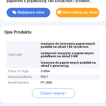
papierem z prędkością 180 sztuk/min i źródłem
zasilania 3 kW
Najlepsza cena
Skontaktuj się teraz
Opis Produktu
maszyna do tworzenia papierowych
pudełek na obiad 180 sztuk/min
,
wydajność maszyny z papierowymi
High Light
pudełkami na obiad 3 kW
,
maszyna do papierowych pudełek na
obiad z gwarancją
Place of Origin
CHINA
Nazwa handlowa
FECT
Model Number
PF-2000
Zobacz więcej