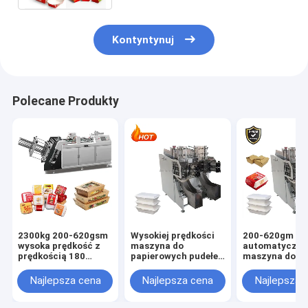
Kontyntynuj
Polecane Produkty
2300kg 200-620gsm
Wysokiej prędkości
200-620gm W p
wysoka prędkość z
maszyna do
automatyczn
prędkością 180
papierowych pudełek
maszyna do pu
pcs/min i 0,5Mpa
na obiad o
z hamburgera
zapotrzebowania na
pojemności 180
zapotrzebowa
Najlepsza cena
Najlepsza cena
Najlepsza 
powietrze
sztuk na minutę
powietrze 0,5
2300kg