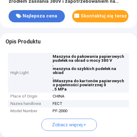
źródłem zasilania 380V i zapotrzebowaniem na
powietrze 0,5Mpa
Najlepsza cena
Skontaktuj się teraz
Opis Produktu
Maszyna do pakowania papierowych
pudełek na obiad o mocy 380 V
,
maszyna do szybkich pudełek na
High Light
obiad
,
0Maszyna do kartonów papierowych
o pojemności powietrznej 0
,
5 MPa
Place of Origin
CHINA
Nazwa handlowa
FECT
Model Number
PF-2000
Zobacz więcej