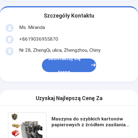
Szczegóły Kontaktu
Ms. Miranda
+8619036955870
Nr 28, ZhengQi, ulica, Zhengzhou, Chiny
Skontaktuj się
teraz
Uzyskaj Najlepszą Cenę Za
Maszyna do szybkich kartonów
papierowych z źródłem zasilania
380V i zapotrzebowaniem na
powietrze 0,5Mpa