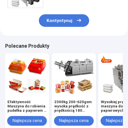
Kontyntynuj
Polecane Produkty
Efektywność
2300kg 200-620gsm
Wysokiej pręd
Maszyna do robienia
wysoka prędkość z
maszyna do
pudełka z papierem z
prędkością 180
papierowych p
prędkością 180
pcs/min i 0,5Mpa
na obiad o
sztuk/min i źródłem
zapotrzebowania na
pojemności 18
Najlepsza cena
Najlepsza cena
Najlepsza 
zasilania 3 kW
powietrze
sztuk na minu