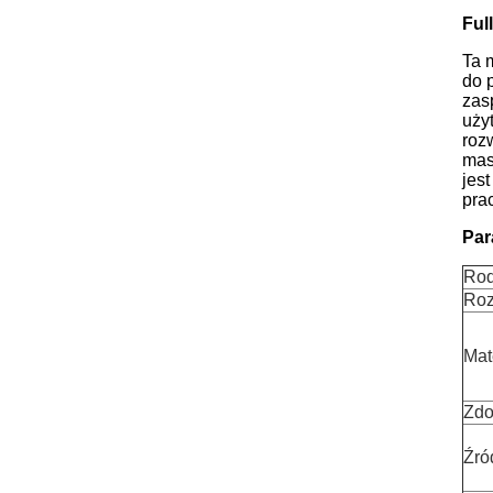
Ful
Ta 
do 
zas
uży
roz
mas
jes
prac
Par
Rod
Roz
Mat
Zdo
Źró