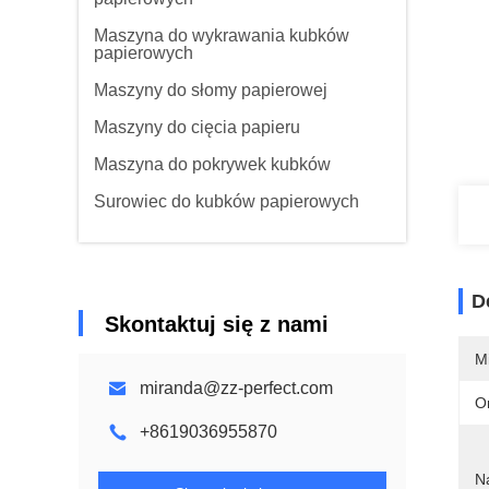
Maszyna do wykrawania kubków
papierowych
Maszyny do słomy papierowej
Maszyny do cięcia papieru
Maszyna do pokrywek kubków
Surowiec do kubków papierowych
D
Skontaktuj się z nami
M
miranda@zz-perfect.com
O
+8619036955870
N