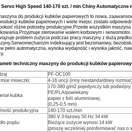
l Servo High Speed ​​140-170 szt. / min Chiny Automatycz
maszyna do produkcji kubków papierowych to nowa, zaawansowa
produkcji kubków papierowych i wiele miejsc zostało odpowied
pokoić różne potrzeby produkcyjne.Przede wszystkim maszyna n
tkowania.Przyjmuje sterowanie wałem korbowym i serwomotor, k
wiązuje problem zużycia podczas pracy maszyny z dużą prędko
zyny.Serwomechanizm indeksujący jest bezsmarowy, bezobsł
t w pełni automatyczna, wysoka wydajność i wysoka jakość, na
y.
ametr techniczny maszyny do produkcji kubków papierow
zaj
PF-OC100
miar miseczki:
4-16 uncji (inny niestandardowy rozmiar
170-380 g/m2 pojedynczy lub podwójny 
PE/PLA/powlekany
eriał kubka
papier z folii aluminiowej,
(0,25-0,5 mm)
lność produkcyjna
140-170 szt./min
380 V 3-fazowy 50 Hz 34 kW
dło prądu:
Bieżące zużycie wynosi 14 kW
(proszę wcześniej poinformować nas o 