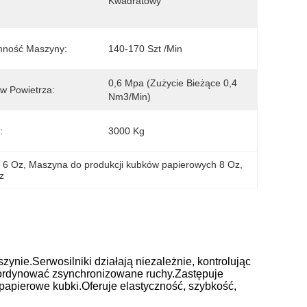
Kwadratowy
mność Maszyny:
140-170 Szt /min
0,6 Mpa (zużycie Bieżące 0,4 
w Powietrza:
Nm3/min)
:
3000 Kg
 6 Oz
, 
Maszyna do produkcji kubków papierowych 8 Oz
, 
z
nie.Serwosilniki działają niezależnie, kontrolując
koordynować zsynchronizowane ruchy.Zastępuje
pierowe kubki.Oferuje elastyczność, szybkość,