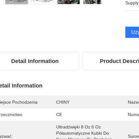
Supply
Uzy
Detail Information
Product Descr
etail Information
iejsce Pochodzenia
CHINY
Nazw
rzecznictwo
CE
Nume
Ultradźwięki 8 Oz 6 Oz 
Półautomatyczne Kubki Do 
azwać:
Surow