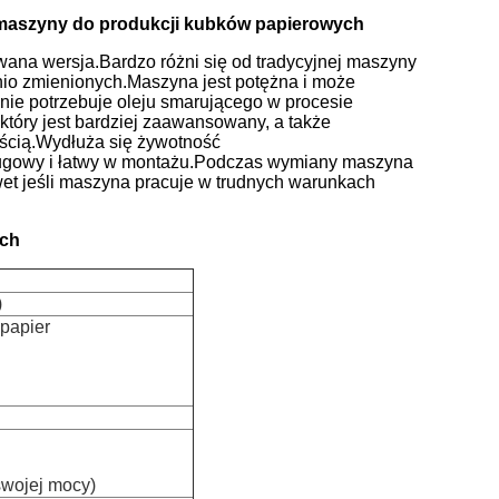
ne maszyny do produkcji kubków papierowych
na wersja.Bardzo różni się od tradycyjnej maszyny
nio zmienionych.Maszyna jest potężna i może
ie potrzebuje oleju smarującego w procesie
tóry jest bardziej zaawansowany, a także
ścią.Wydłuża się żywotność
ugowy i łatwy w montażu.Podczas wymiany maszyna
wet jeśli maszyna pracuje w trudnych warunkach
ych
)
papier
swojej mocy)