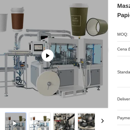
Masz
Papi
MOQ:
Cena £
Standa
Deliver
Payme