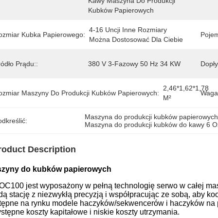
Kawy Maszyna Do Produkcji 
Kubków Papierowych
4-16 Uncji Inne Rozmiary 
ozmiar Kubka Papierowego:
Poje
Można Dostosować Dla Ciebie
ódło Prądu::
380 V 3-Fazowy 50 Hz 34 KW
Dopły
2,46*1,62*1,78 
ozmiar Maszyny Do Produkcji Kubków Papierowych:
Waga
M²
Maszyna do produkcji kubków papierowych
dkreślić:
Maszyna do produkcji kubków do kawy 6 O
roduct Description
zyny do kubków papierowych
OC100 jest wyposażony w pełną technologię serwo w całej maszy
dą stację z niezwykłą precyzją i współpracując ze sobą, aby 
tępne na rynku modele haczyków/sekwencerów i haczyków na pa
ystępne koszty kapitałowe i niskie koszty utrzymania.