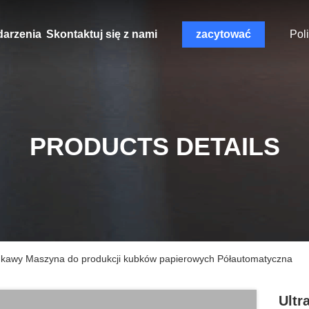
arzenia
Skontaktuj się z nami
zacytować
Pol
PRODUCTS DETAILS
do kawy Maszyna do produkcji kubków papierowych Półautomatyczna
Ultr