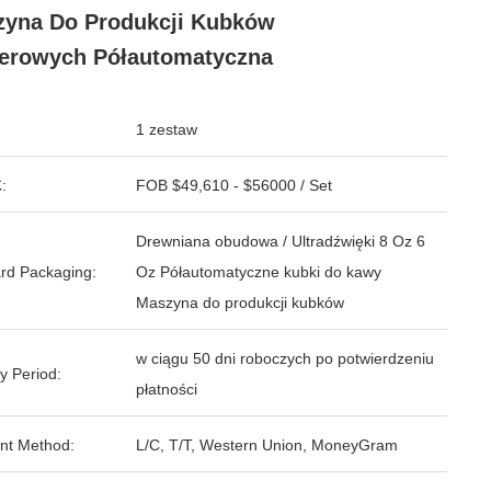
yna Do Produkcji Kubków
erowych Półautomatyczna
1 zestaw
:
FOB $49,610 - $56000 / Set
Drewniana obudowa / Ultradźwięki 8 Oz 6
rd Packaging:
Oz Półautomatyczne kubki do kawy
Maszyna do produkcji kubków
w ciągu 50 dni roboczych po potwierdzeniu
y Period:
płatności
nt Method:
L/C, T/T, Western Union, MoneyGram