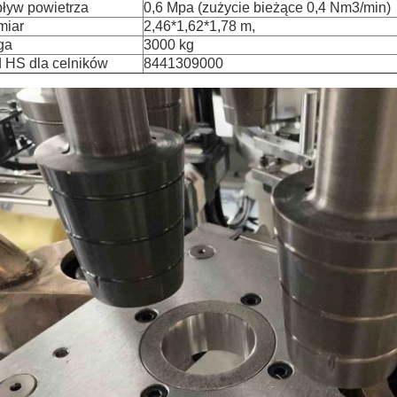
ływ powietrza
0,6 Mpa (zużycie bieżące 0,4 Nm3/min)
iar
2,46*1,62*1,78 m,
ga
3000 kg
 HS dla celników
8441309000