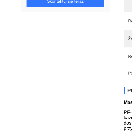
Skontaktuj się teraz
R
Źr
R
Po
P
Mas
PF-
każ
dos
prz