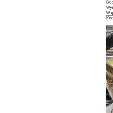
Dop
Wym
Wa
Kod