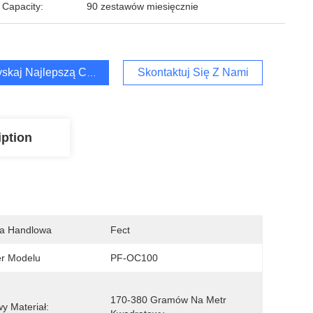
 Capacity:
90 zestawów miesięcznie
skaj Najlepszą Cenę
Skontaktuj Się Z Nami
iption
a Handlowa
Fect
r Modelu
PF-OC100
170-380 Gramów Na Metr 
y Materiał: