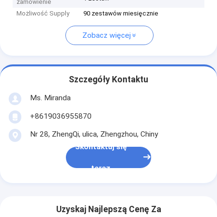
zamówienie
Możliwość Supply
90 zestawów miesięcznie
Zobacz więcej
Szczegóły Kontaktu
Ms. Miranda
+8619036955870
Nr 28, ZhengQi, ulica, Zhengzhou, Chiny
Skontaktuj się
teraz
Uzyskaj Najlepszą Cenę Za