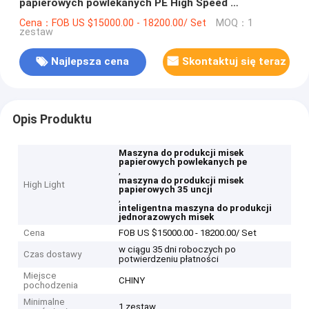
papierowych powlekanych PE High Speed ​​​​
Inteligentny
Cena：FOB US $15000.00 - 18200.00/ Set
MOQ：1
zestaw
Najlepsza cena
Skontaktuj się teraz
Opis Produktu
Maszyna do produkcji misek
papierowych powlekanych pe
,
maszyna do produkcji misek
High Light
papierowych 35 uncji
,
inteligentna maszyna do produkcji
jednorazowych misek
Cena
FOB US $15000.00 - 18200.00/ Set
w ciągu 35 dni roboczych po
Czas dostawy
potwierdzeniu płatności
Miejsce
CHINY
pochodzenia
Minimalne
1 zestaw