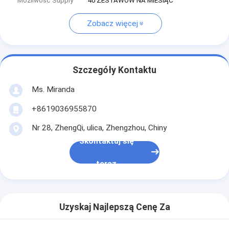
Możliwość Supply
40 ZESTAWÓW NA MIESIĄC
Zobacz więcej
Szczegóły Kontaktu
Ms. Miranda
+8619036955870
Nr 28, ZhengQi, ulica, Zhengzhou, Chiny
Skontaktuj się
teraz
Uzyskaj Najlepszą Cenę Za