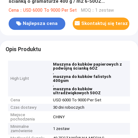
ścianką o gramaturze 400 g / m2 6-50OZ
Ultradźwiękowa maszyna do kubków papierowych
Cena：USD 6000 To 9000 Per Set
MOQ：1 zestaw
Najlepsza cena
Skontaktuj się teraz
Opis Produktu
Maszyna do kubków papierowych z
podwójną ścianką 6OZ
,
maszyna do kubków falistych
High Light
400gsm
,
maszyna do kubków
ultradźwiękowych 50OZ
Cena
USD 6000 To 9000 Per Set
Czas dostawy
30 dni roboczych
Miejsce
CHINY
pochodzenia
Minimalne
1 zestaw
zamówienie