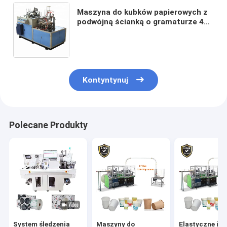
Maszyna do kubków papierowych z
podwójną ścianką o gramaturze 400
g / m2 6-50OZ Ultradźwiękowa
maszyna do kubków papierowych
Kontyntynuj
Polecane Produkty
System śledzenia
Maszyny do
Elastyczne i