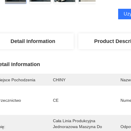
Uzy
Detail Information
Product Descr
etail Information
iejsce Pochodzenia
CHINY
Nazw
rzecznictwo
CE
Nume
Cała Linia Produkcyjna 
ię:
Jednorazowa Maszyna Do 
Odpow