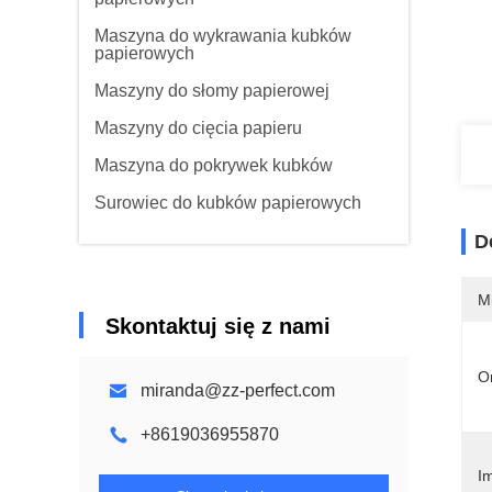
Maszyna do wykrawania kubków
papierowych
Maszyny do słomy papierowej
Maszyny do cięcia papieru
Maszyna do pokrywek kubków
Surowiec do kubków papierowych
D
M
Skontaktuj się z nami
O
miranda@zz-perfect.com
+8619036955870
Im