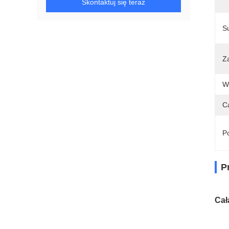
Skontaktuj się teraz
S
Z
W
C
Po
P
Cał