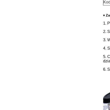
Kod
♦ Za
1. 
2. 
3. 
4. 
5. 
dzia
6. 