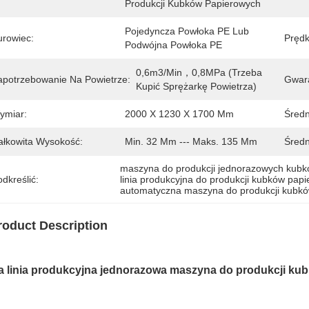
Produkcji Kubków Papierowych
Pojedyncza Powłoka PE Lub 
urowiec:
Prędk
Podwójna Powłoka PE
0,6m3/min，0,8MPa (trzeba 
apotrzebowanie Na Powietrze:
Gwara
Kupić Sprężarkę Powietrza)
ymiar:
2000 X 1230 X 1700 Mm
Średn
ałkowita Wysokość:
Min. 32 Mm --- Maks. 135 Mm
Średn
maszyna do produkcji jednorazowych kub
dkreślić:
linia produkcyjna do produkcji kubków pap
automatyczna maszyna do produkcji kubk
roduct Description
a linia produkcyjna jednorazowa maszyna do produkcji k