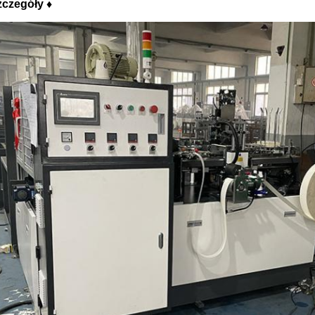
zczegóły ♦