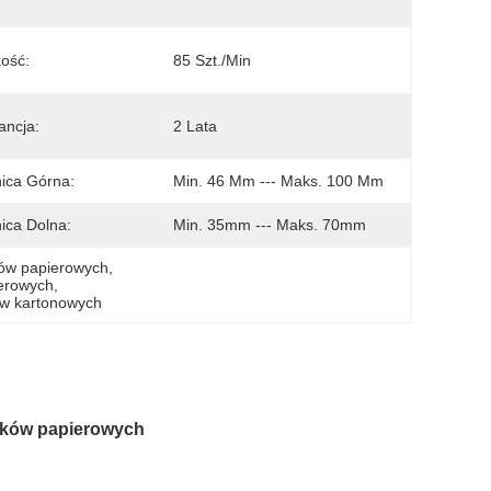
ość:
85 Szt./min
ncja:
2 Lata
ica Górna:
Min. 46 Mm --- Maks. 100 Mm
ica Dolna:
Min. 35mm --- Maks. 70mm
ków papierowych
, 
ierowych
, 
ów kartonowych
ubków papierowych