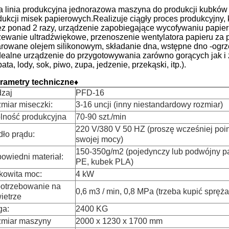
a linia produkcyjna jednorazowa maszyna do produkcji kubków
dukcji misek papierowych.Realizuje ciągły proces produkcyjny
ez ponad 2 razy, urządzenie zapobiegające wycofywaniu papie
zewanie ultradźwiękowe, przenoszenie wentylatora papieru za
rowane olejem silikonowym, składanie dna, wstępne dno -ogrze
idealne urządzenie do przygotowywania zarówno gorących jak i
ata, lody, sok, piwo, zupa, jedzenie, przekąski, itp.).
rametry techniczne
♦
zaj
PFD-16
miar miseczki:
3-16 uncji (inny niestandardowy rozmiar)
lność produkcyjna
70-90 szt./min
220 V/380 V 50 HZ (proszę wcześniej poi
dło prądu:
swojej mocy)
150-350g/m2 (pojedynczy lub podwójny p
owiedni materiał:
PE, kubek PLA)
kowita moc:
4 kW
otrzebowanie na
0,6 m3 / min, 0,8 MPa (trzeba kupić spręża
ietrze
a:
2400 KG
miar maszyny
2000 x 1230 x 1700 mm