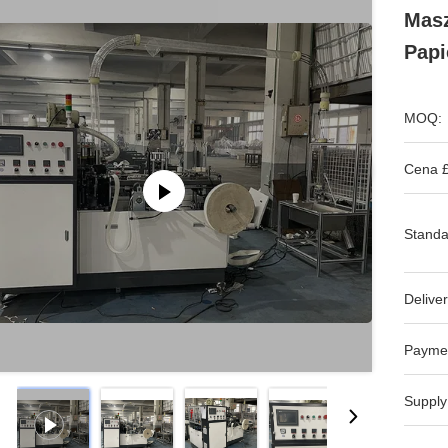
Masz
Pap
MOQ:
Cena £
Standa
Deliver
Payme
Supply