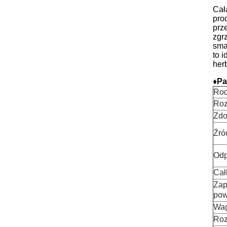
Cał
pro
prz
zgr
sma
to 
herb
♦
Pa
Rod
Roz
Zdo
Źró
Odp
Cał
Zap
pow
Wag
Roz