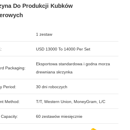
yna Do Produkcji Kubków
ierowych
1 zestaw
:
USD 13000 To 14000 Per Set
Eksportowa standardowa i godna morza
rd Packaging:
drewniana skrzynka
y Period:
30 dni roboczych
nt Method:
T/T, Western Union, MoneyGram, L/C
 Capacity:
60 zestawów miesięcznie