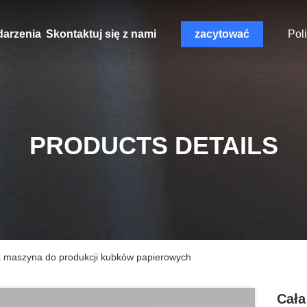
arzenia
Skontaktuj się z nami
zacytować
Pol
PRODUCTS DETAILS
a maszyna do produkcji kubków papierowych
Cała