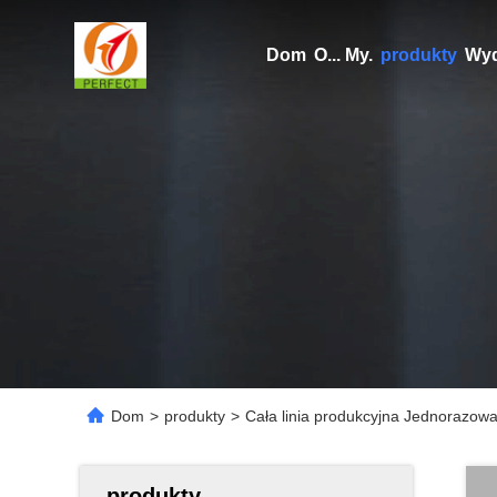
Dom
O... My.
produkty
Wyd
Dom
>
produkty
>
Cała linia produkcyjna Jednorazow
produkty