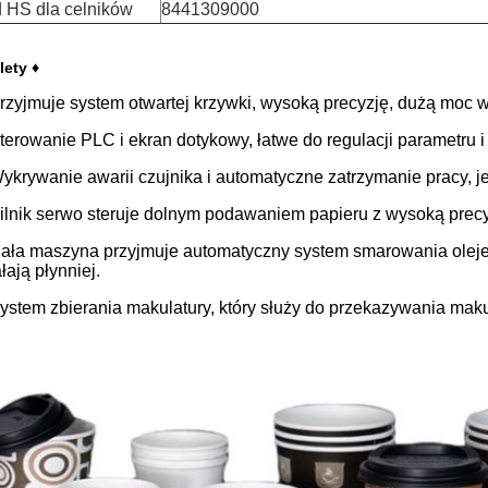
 HS dla celników
8441309000
lety ♦
Przyjmuje system otwartej krzywki, wysoką precyzję, dużą moc 
Sterowanie PLC i ekran dotykowy, łatwe do regulacji parametru i
Wykrywanie awarii czujnika i automatyczne zatrzymanie pracy, je
Silnik serwo steruje dolnym podawaniem papieru z wysoką prec
Cała maszyna przyjmuje automatyczny system smarowania oleje
łają płynniej.
System zbierania makulatury, który służy do przekazywania maku