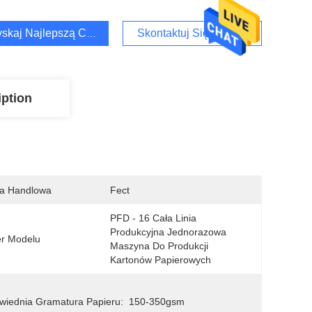
skaj Najlepszą Cenę
Skontaktuj Się Z Nami
iption
a Handlowa
Fect
PFD - 16 Cała Linia 
Produkcyjna Jednorazowa 
r Modelu
Maszyna Do Produkcji 
Kartonów Papierowych
iednia Gramatura Papieru:
150-350gsm