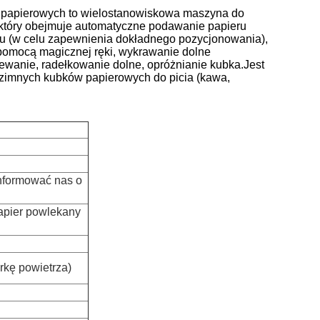
 papierowych
to wielostanowiskowa maszyna do
, który obejmuje automatyczne podawanie papieru
ru (w celu zapewnienia dokładnego pozycjonowania),
 pomocą magicznej ręki, wykrawanie dolne
wanie, radełkowanie dolne, opróżnianie kubka.Jest
 zimnych kubków papierowych do picia (kawa,
nformować nas o
apier powlekany
rkę powietrza)