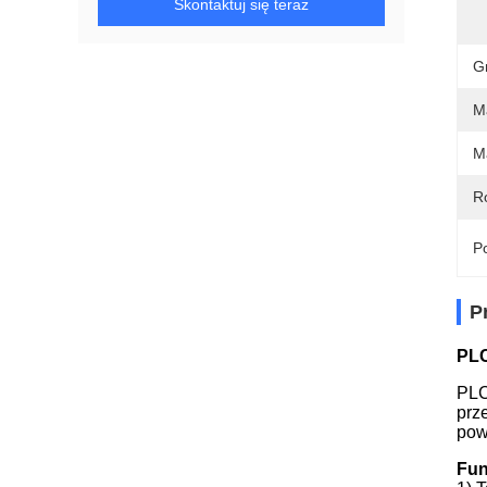
Skontaktuj się teraz
G
M
M
R
Po
P
PLC
PLC
prz
pow
Fun