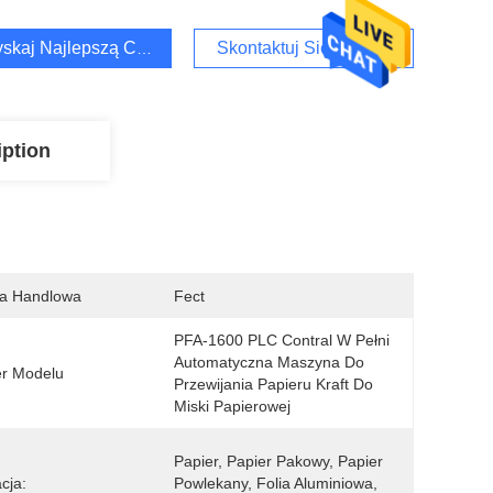
skaj Najlepszą Cenę
Skontaktuj Się Z Nami
iption
a Handlowa
Fect
PFA-1600 PLC Contral W Pełni 
Automatyczna Maszyna Do 
r Modelu
Przewijania Papieru Kraft Do 
Miski Papierowej
Papier, Papier Pakowy, Papier 
cja:
Powlekany, Folia Aluminiowa, 