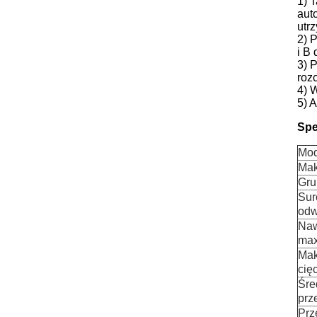
1) 
aut
utr
2) 
i B
3) 
rozc
4) 
5) 
Spe
Mod
Mak
Gru
Sur
odw
Naw
max
Mak
cię
Śre
prz
Prz