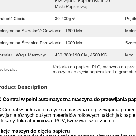
Przewijania Papieru Kraft Do 
Miski Papierowej
rubość Cięcia:
30-400g㎡
Prędk
aksymalna Szerokość Odwijania:
1600 Mm
Maksy
aksymalna Średnica Przewijania:
1000 Mm
Szero
ozmiar I Waga Maszyny:
450*380*190 CM, 4500 KG
Moc:
Krajarka do papieru PLC
, 
maszyna do prze
dkreślić:
maszyna do cięcia papieru kraft o gramat
roduct Description
 Contral w pełni automatyczna maszyna do przewijania papi
 Contral w pełni automatyczna maszyna do przewijania papieru k
ewijania różnych dużych materiałów rolkowych, takich jak papier
lekany, folia aluminiowa, PCV, tworzywo sztuczne itp .
kcje maszyn do cięcia papieru