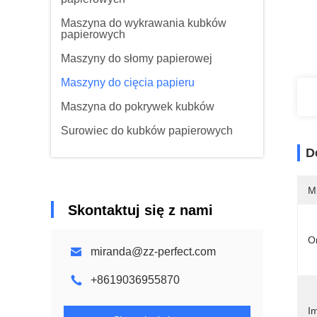
Maszyna do wykrawania kubków
papierowych
Maszyny do słomy papierowej
Maszyny do cięcia papieru
Maszyna do pokrywek kubków
Surowiec do kubków papierowych
D
M
Skontaktuj się z nami
O
miranda@zz-perfect.com
+8619036955870
Im