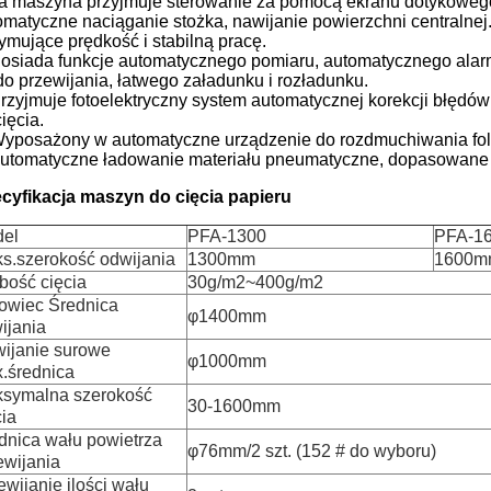
Ta maszyna przyjmuje sterowanie za pomocą ekranu dotykowego
omatyczne naciąganie stożka, nawijanie powierzchni centralnej.
zymujące prędkość i stabilną pracę.
Posiada funkcje automatycznego pomiaru, automatycznego alarm
 do przewijania, łatwego załadunku i rozładunku.
Przyjmuje fotoelektryczny system automatycznej korekcji błędó
ięcia.
Wyposażony w automatyczne urządzenie do rozdmuchiwania fol
Automatyczne ładowanie materiału pneumatyczne, dopasowane 
cyfikacja maszyn do cięcia papieru
el
PFA-1300
PFA-1
s.szerokość odwijania
1300mm
1600m
bość cięcia
30g/m2~400g/m2
owiec Średnica
φ1400mm
ijania
ijanie surowe
φ1000mm
.średnica
symalna szerokość
30-1600mm
cia
dnica wału powietrza
φ76mm/2 szt. (152 # do wyboru)
ewijania
ewijanie ilości wału