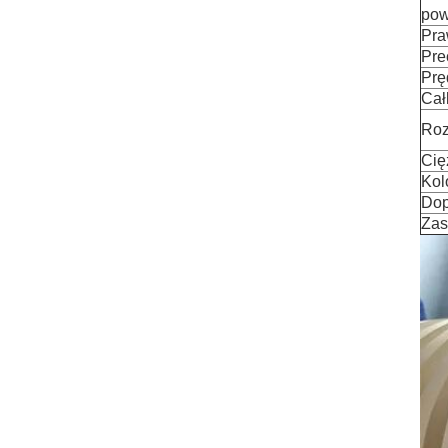
pow
Pra
Pre
Prę
Cał
Roz
Cię
Kol
Dop
Zas