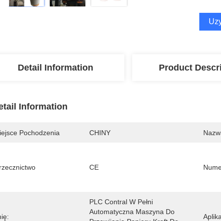
Uzy
Detail Information
Product Descr
etail Information
iejsce Pochodzenia
CHINY
Nazw
rzecznictwo
CE
Nume
PLC Contral W Pełni 
Automatyczna Maszyna Do 
ię:
Aplika