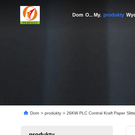
Dom
O... My.
produkty
Wyd
Dom
>
produkty
>
26KW PLC Contral Kraft Paper Slitte
produkty