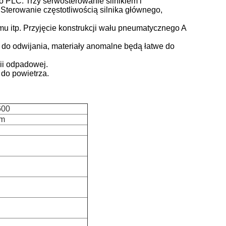
 PLC. Trzy serwosterowanie silnikiem i
Sterowanie częstotliwością silnika głównego,
u itp. Przyjęcie konstrukcji wału pneumatycznego A
w do odwijania, materiały anomalne będą łatwe do
ii odpadowej.
do powietrza.
600
m