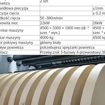
2 szt.
ietrza
widłowa precyzja
±1mm
cyzja cięcia
± 0,2 
dkość cięcia
50 -380m/min
kowita moc
22kW
26kW
4500 × 3300 × 1900 mm (dł. *
4500 × 
miar maszyny
szer. * wys.)
szer. * 
żar maszyny
4000 kg
4500 k
or pokrywy maszyny
główny biały
ływ powietrza
potrzebujesz sprężarki powietrza
ilacz
Przełącznik 3-fazowy 4-przewodowy;