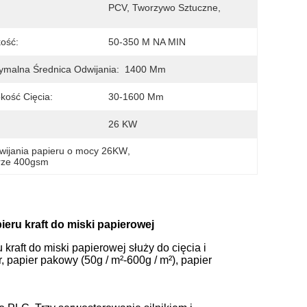
PCV, Tworzywo Sztuczne,
ość:
50-350 M NA MIN
malna Średnica Odwijania:
1400 Mm
kość Cięcia:
30-1600 Mm
26 KW
wijania papieru o mocy 26KW
, 
urze 400gsm
eru kraft do miski papierowej
raft do miski papierowej służy do cięcia i
, papier pakowy (50g / m²-600g / m²), papier