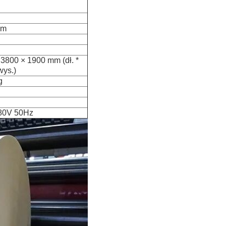
mm
3800 × 1900 mm (dł. *
wys.)
g
380V 50Hz