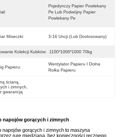
Pojedynczy Papier Powlekany 
iał:
Pe Lub Podwójny Papier 
Powlekany Pe
ar Miseczki:
3-16 Uncji (lub Dostosowany)
wanie Kolekcji Kubków:
1100*1000*1000 70kg
Wentylator Papieru I Dolna 
g Papieru:
Rolka Papieru
ną ścianą
, 
ych i zimnych
, 
z gwarancją
o napojów gorących i zimnych
o napojów gorących i zimnych to maszyna
przez rurę miedzianą, bez konieczności ręcznego