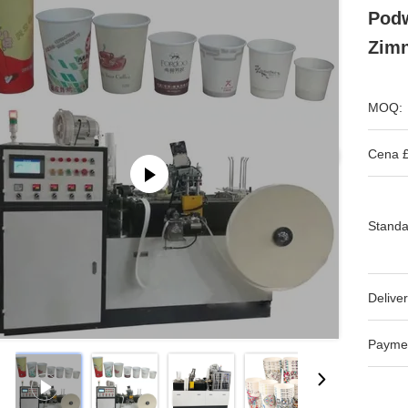
Podw
Zim
MOQ:
Cena £
Standa
Deliver
Payme