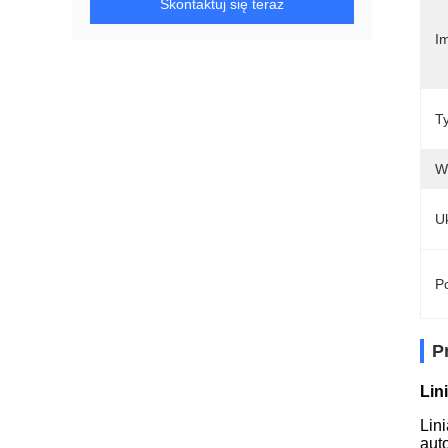
Skontaktuj się teraz
Im
T
W
U
Po
P
Lin
Lin
aut