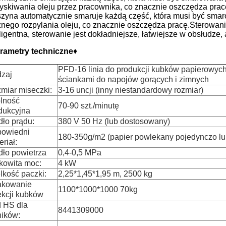
ryskiwania oleju przez pracownika, co znacznie oszczędza prac
zyna automatycznie smaruje każdą część, która musi być smar
znego rozpylania oleju, co znacznie oszczędza pracę.Sterowanie
eligentna, sterowanie jest dokładniejsze, łatwiejsze w obsłudze,
rametry techniczne
♦
PFD-16 linia do produkcji kubków papierowyc
zaj
ściankami do napojów gorących i zimnych
miar miseczki:
3-16 uncji (inny niestandardowy rozmiar)
lność
70-90 szt./minutę
dukcyjna
dło prądu:
380 V 50 Hz (lub dostosowany)
owiedni
180-350g/m2 (papier powlekany pojedynczo lu
eriał:
dło powietrza
0,4-0,5 MPa
kowita moc:
4 kW
lkość paczki:
2,25*1,45*1,95 m, 2500 kg
kowanie
1100*1000*1000 70kg
ekcji kubków
 HS dla
8441309000
ników: