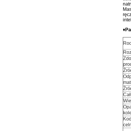
nat
Mas
ręc
int
♦
Pa
Rod
Roz
Zdo
pro
Źró
Odp
mat
Źró
Cał
Wie
Opa
kol
Kod
cel