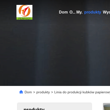
Dom
O... My.
produkty
Wyd
Dom
>
produkty
>
Linia do produkcji kubków papiero
produkty