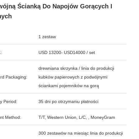
ójną Ścianką Do Napojów Gorących I
nych
1 zestaw
:
USD 13200- USD14000 / set
drewniana skrzynka / linia do produkcji
rd Packaging:
kubków papierowych z podwójnymi
ściankami pojemników na gorą
y Period:
35 dni po otrzymaniu płatności
nt Method:
T/T, Western Union, L/C, , MoneyGram
300 zestawów na miesiąc linia do produkcji