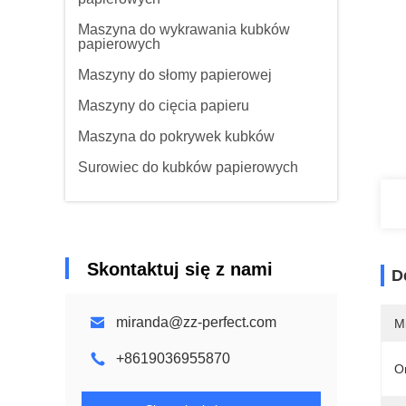
Maszyna do wykrawania kubków
papierowych
Maszyny do słomy papierowej
Maszyny do cięcia papieru
Maszyna do pokrywek kubków
Surowiec do kubków papierowych
Skontaktuj się z nami
D
miranda@zz-perfect.com
M
+8619036955870
O