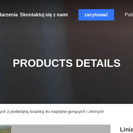
arzenia
Skontaktuj się z nami
zacytować
Pol
PRODUCTS DETAILS
wych z podwójną ścianką do napojów gorących i zimnych
Lini