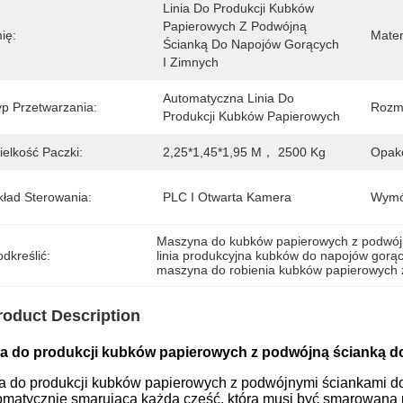
Linia Do Produkcji Kubków 
Papierowych Z Podwójną 
ię:
Mater
Ścianką Do Napojów Gorących 
I Zimnych
Automatyczna Linia Do 
yp Przetwarzania:
Rozmi
Produkcji Kubków Papierowych
ielkość Paczki:
2,25*1,45*1,95 M， 2500 Kg
Opako
kład Sterowania:
PLC I Otwarta Kamera
Wymó
Maszyna do kubków papierowych z podwój
dkreślić:
linia produkcyjna kubków do napojów gorąc
maszyna do robienia kubków papierowych 
roduct Description
ia do produkcji kubków papierowych z podwójną ścianką d
ia do produkcji kubków papierowych z podwójnymi ściankami d
omatycznie smarująca każdą część, która musi być smarowana 