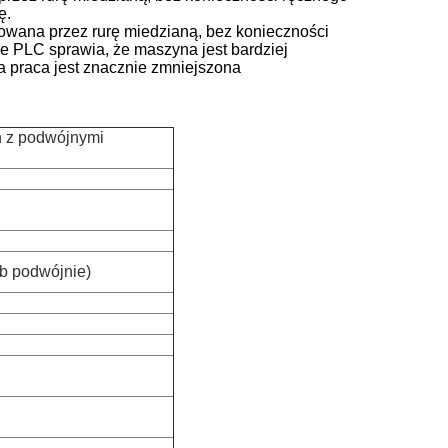
ę.
owana przez rurę miedzianą, bez konieczności
 PLC sprawia, że ​​maszyna jest bardziej
 a praca jest znacznie zmniejszona
h z podwójnymi
b podwójnie)