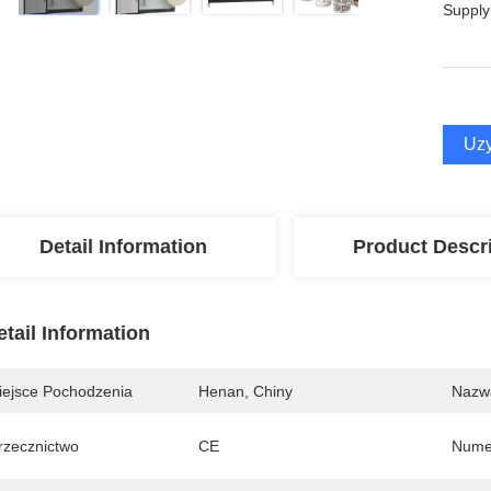
Supply
Uzy
Detail Information
Product Descr
etail Information
iejsce Pochodzenia
Henan, Chiny
Nazw
rzecznictwo
CE
Nume