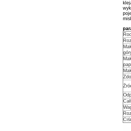
kle
wyk
poj
mis
par
Rod
Roz
Mak
gór
Mak
pap
Mak
Zdo
Źró
Odp
Cał
Wag
Roz
Ciś