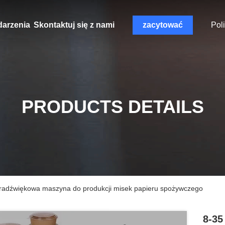
arzenia
Skontaktuj się z nami
zacytować
Pol
PRODUCTS DETAILS
ltradźwiękowa maszyna do produkcji misek papieru spożywczego
8-35