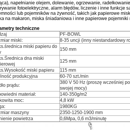
jąca), napełnianie olejem, dolewanie, ogrzewanie, radełkowanie 
rywanie fotoelektryczne, alarm błędów, liczenie i inne funkcje 
emności lub pojemników na żywność, takich jak papierowe misk
ka na makaron, miska śniadaniowa i inne papierowe pojemniki 
ametry techniczne
zaj
PF-BOWL
miar miski:
8-35 uncji (inny niestandardowy r
s.średnica miski papieru do
150 mm
y
s.Średnica dna miski
125 mm
ierowej
s.Wysokość miski papieru
115 mm
lność produkcyjna
60-70 szt./min
380 V 50 Hz (proszę wcześniej p
dło prądu:
swojej mocy)
owiedni materiał:
140-350g/m2
kowita moc:
4,8 kW
a:
1980KG
miar maszyny
2350-1250-1900 mm
nienie powietrza
0,6Mpa, 0,6 m3/minutę