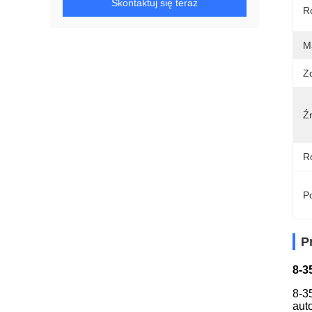
Skontaktuj się teraz
R
M
Z
Ź
R
Po
P
8-3
8-3
aut