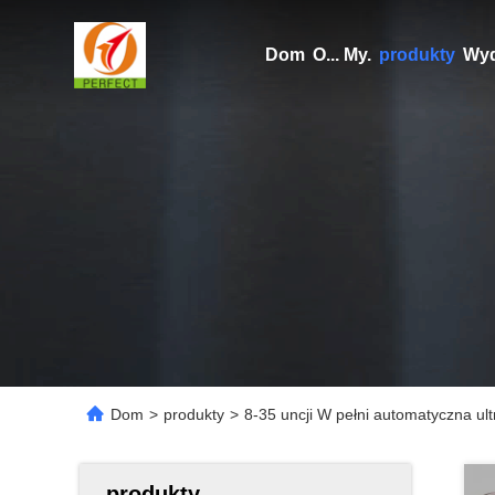
Dom
O... My.
produkty
Wyd
Dom
>
produkty
>
8-35 uncji W pełni automatyczna u
produkty