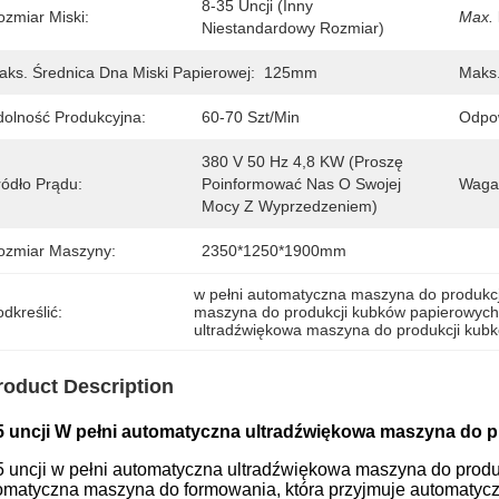
8-35 Uncji (inny 
ozmiar Miski:
Max.
Niestandardowy Rozmiar)
aks. Średnica Dna Miski Papierowej:
125mm
Maks.
dolność Produkcyjna:
60-70 Szt/min
Odpow
380 V 50 Hz 4,8 KW (proszę 
ródło Prądu:
Poinformować Nas O Swojej 
Waga
Mocy Z Wyprzedzeniem)
ozmiar Maszyny:
2350*1250*1900mm
w pełni automatyczna maszyna do produkcj
dkreślić:
maszyna do produkcji kubków papierowych 
ultradźwiękowa maszyna do produkcji kub
roduct Description
5 uncji W pełni automatyczna ultradźwiękowa maszyna do 
5 uncji w pełni automatyczna ultradźwiękowa maszyna do prod
omatyczna maszyna do formowania, która przyjmuje automatycz