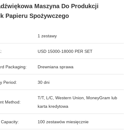
adźwiękowa Maszyna Do Produkcji
k Papieru Spożywczego
1 zestawy
:
USD 15000-18000 PER SET
rd Packaging:
Drewniana sprawa
y Period:
30 dni
T/T, L/C, Western Union, MoneyGram lub
nt Method:
karta kredytowa
 Capacity:
100 zestawów miesięcznie