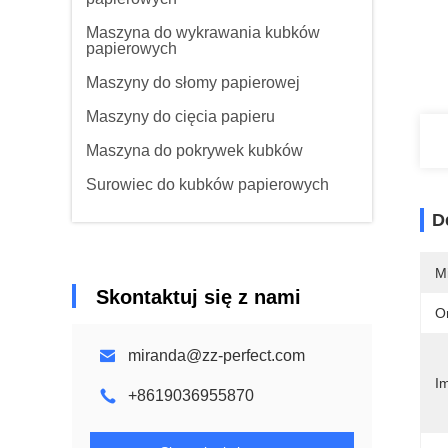
Maszyna do wykrawania kubków
papierowych
Maszyny do słomy papierowej
Maszyny do cięcia papieru
Maszyna do pokrywek kubków
Surowiec do kubków papierowych
D
M
Skontaktuj się z nami
O
miranda@zz-perfect.com
Im
+8619036955870