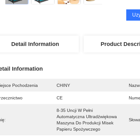
Uzy
Detail Information
Product Descr
etail Information
iejsce Pochodzenia
CHINY
Nazw
rzecznictwo
CE
Nume
8-35 Uncji W Pełni 
Automatyczna Ultradźwiękowa 
ię:
Słowa
Maszyna Do Produkcji Misek 
Papieru Spożywczego