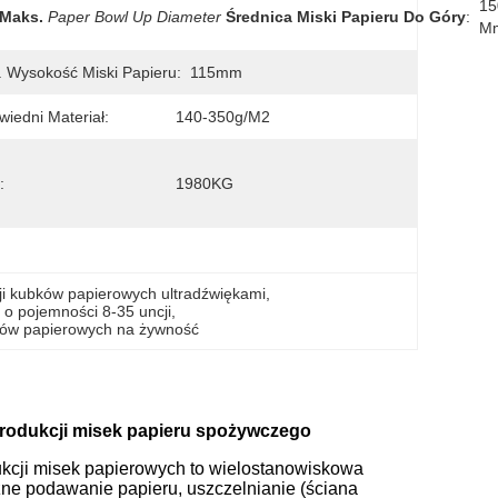
15
Maks.
Paper Bowl Up Diameter
Średnica Miski Papieru Do Góry
:
M
 Wysokość Miski Papieru:
115mm
iedni Materiał:
140-350g/m2
:
1980KG
i kubków papierowych ultradźwiękami
, 
o pojemności 8-35 uncji
, 
ków papierowych na żywność
produkcji misek papieru spożywczego
ukcji misek papierowych to wielostanowiskowa
ne podawanie papieru, uszczelnianie (ściana