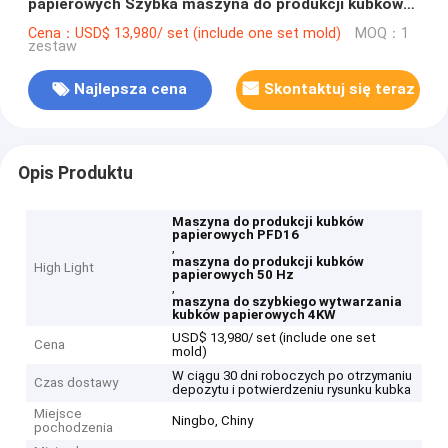
papierowych Szybka maszyna do produkcji kubków
papierowych
Cena：USD$ 13,980/ set (include one set mold)
MOQ：1
zestaw
Najlepsza cena
Skontaktuj się teraz
Opis Produktu
Maszyna do produkcji kubków
papierowych PFD16
,
maszyna do produkcji kubków
High Light
papierowych 50 Hz
,
maszyna do szybkiego wytwarzania
kubków papierowych 4KW
USD$ 13,980/ set (include one set
Cena
mold)
W ciągu 30 dni roboczych po otrzymaniu
Czas dostawy
depozytu i potwierdzeniu rysunku kubka
Miejsce
Ningbo, Chiny
pochodzenia