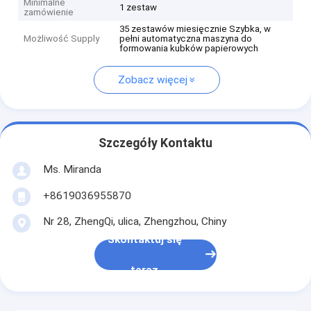
Minimalne
1 zestaw
zamówienie
35 zestawów miesięcznie Szybka, w
Możliwość Supply
pełni automatyczna maszyna do
formowania kubków papierowych
Zobacz więcej
Szczegóły Kontaktu
Ms. Miranda
+8619036955870
Nr 28, ZhengQi, ulica, Zhengzhou, Chiny
Skontaktuj się
teraz