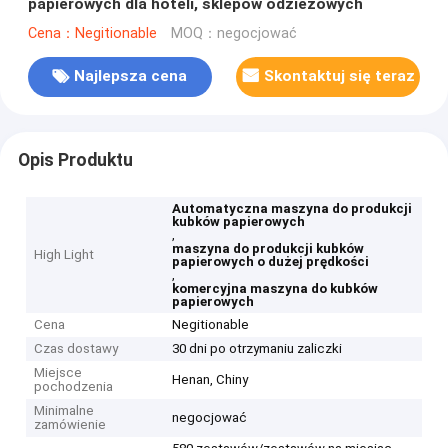
papierowych dla hoteli, sklepów odzieżowych
Cena：Negitionable
MOQ：negocjować
Najlepsza cena
Skontaktuj się teraz
Opis Produktu
Automatyczna maszyna do produkcji
kubków papierowych
,
maszyna do produkcji kubków
High Light
papierowych o dużej prędkości
,
komercyjna maszyna do kubków
papierowych
Cena
Negitionable
Czas dostawy
30 dni po otrzymaniu zaliczki
Miejsce
Henan, Chiny
pochodzenia
Minimalne
negocjować
zamówienie