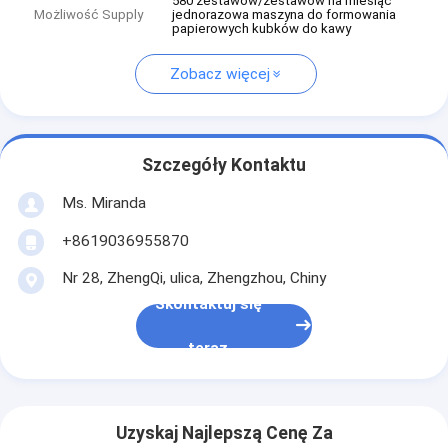
580 zestawów/zestawów na miesiąc
Możliwość Supply
jednorazowa maszyna do formowania
papierowych kubków do kawy
Zobacz więcej
Szczegóły Kontaktu
Ms. Miranda
+8619036955870
Nr 28, ZhengQi, ulica, Zhengzhou, Chiny
Skontaktuj się
teraz
Uzyskaj Najlepszą Cenę Za