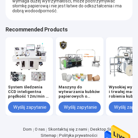
wymaga dużej wytrzymałości, może podtrzymywać
słomkę papierową i nie jest łatwe do odkształcenia i ma
dobrą wodoodporność.
Recommended Products
System śledzenia
Maszyny do
Wysokiej wyda
CCD inteligentna
wytwarzania kubków
i trwałej masz
prędkość 12m/min 8
papierowych o
robienia kubk
głów cyfrowa
napięciu 380 V do
papierowych 3
etykieta obcinarka
150-350 Gsm
średnica doln
Wyślij zapytanie
Wyślij zapytanie
Wyślij zapy
wielofunkcyjna
papieru powlekanego
mm
etykieta naklejka
PE
maszyna do cięcia
Dom
O nas
Skontaktuj się z nami
Desktop Site
Sitemap
Polityka prywatności