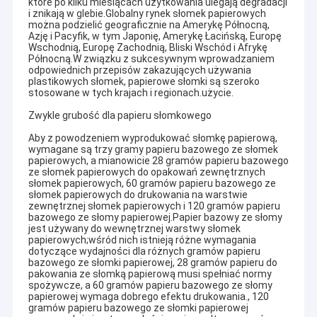
które po kilku miesiącach użytkowania ulegają degradacji
i znikają w glebie.Globalny rynek słomek papierowych
można podzielić geograficznie na Amerykę Północną,
Azję i Pacyfik, w tym Japonię, Amerykę Łacińską, Europę
Wschodnią, Europę Zachodnią, Bliski Wschód i Afrykę
Północną.W związku z sukcesywnym wprowadzaniem
odpowiednich przepisów zakazujących używania
plastikowych słomek, papierowe słomki są szeroko
stosowane w tych krajach i regionach.użycie.
Zwykle grubość dla papieru słomkowego
Aby z powodzeniem wyprodukować słomkę papierową,
wymagane są trzy gramy papieru bazowego ze słomek
papierowych, a mianowicie 28 gramów papieru bazowego
ze słomek papierowych do opakowań zewnętrznych
słomek papierowych, 60 gramów papieru bazowego ze
słomek papierowych do drukowania na warstwie
zewnętrznej słomek papierowych i 120 gramów papieru
bazowego ze słomy papierowej.Papier bazowy ze słomy
jest używany do wewnętrznej warstwy słomek
papierowych;wśród nich istnieją różne wymagania
dotyczące wydajności dla różnych gramów papieru
bazowego ze słomki papierowej, 28 gramów papieru do
pakowania ze słomką papierową musi spełniać normy
spożywcze, a 60 gramów papieru bazowego ze słomy
papierowej wymaga dobrego efektu drukowania., 120
gramów papieru bazowego ze słomki papierowej