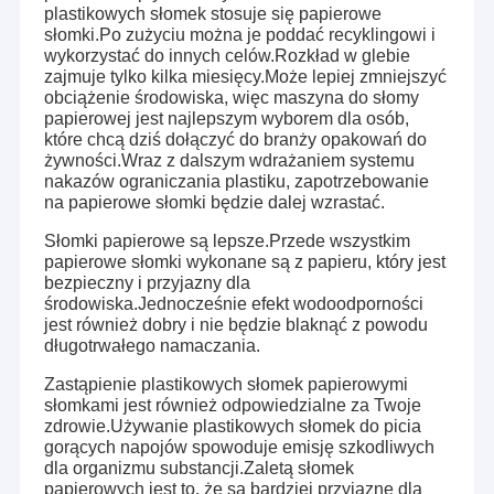
plastikowych słomek stosuje się papierowe
słomki.Po zużyciu można je poddać recyklingowi i
wykorzystać do innych celów.Rozkład w glebie
zajmuje tylko kilka miesięcy.Może lepiej zmniejszyć
obciążenie środowiska, więc maszyna do słomy
papierowej jest najlepszym wyborem dla osób,
które chcą dziś dołączyć do branży opakowań do
żywności.Wraz z dalszym wdrażaniem systemu
nakazów ograniczania plastiku, zapotrzebowanie
na papierowe słomki będzie dalej wzrastać.
Słomki papierowe są lepsze.Przede wszystkim
papierowe słomki wykonane są z papieru, który jest
bezpieczny i przyjazny dla
środowiska.Jednocześnie efekt wodoodporności
jest również dobry i nie będzie blaknąć z powodu
długotrwałego namaczania.
Zastąpienie plastikowych słomek papierowymi
słomkami jest również odpowiedzialne za Twoje
zdrowie.Używanie plastikowych słomek do picia
gorących napojów spowoduje emisję szkodliwych
dla organizmu substancji.Zaletą słomek
papierowych jest to, że są bardziej przyjazne dla