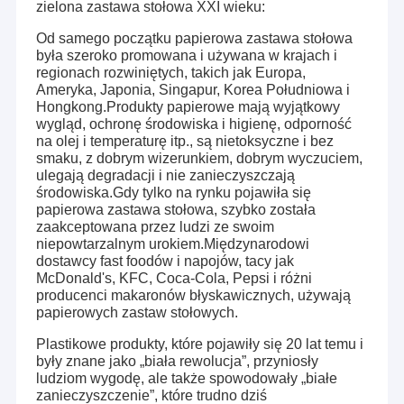
zielona zastawa stołowa XXI wieku:
Od samego początku papierowa zastawa stołowa
była szeroko promowana i używana w krajach i
regionach rozwiniętych, takich jak Europa,
Ameryka, Japonia, Singapur, Korea Południowa i
Hongkong.Produkty papierowe mają wyjątkowy
wygląd, ochronę środowiska i higienę, odporność
na olej i temperaturę itp., są nietoksyczne i bez
smaku, z dobrym wizerunkiem, dobrym wyczuciem,
ulegają degradacji i nie zanieczyszczają
środowiska.Gdy tylko na rynku pojawiła się
papierowa zastawa stołowa, szybko została
zaakceptowana przez ludzi ze swoim
niepowtarzalnym urokiem.Międzynarodowi
dostawcy fast foodów i napojów, tacy jak
McDonald's, KFC, Coca-Cola, Pepsi i różni
producenci makaronów błyskawicznych, używają
papierowych zastaw stołowych.
Plastikowe produkty, które pojawiły się 20 lat temu i
były znane jako „biała rewolucja”, przyniosły
ludziom wygodę, ale także spowodowały „białe
zanieczyszczenie”, które trudno dziś