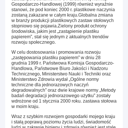
Gospodarczo-Handlowej (1999) również wyraźnie
stanowi, że pod koniec 2000 r. plastikowe naczynia
zostaną zakazane w całym kraju.Globalna zmiana
w branży produkcji plastikowych zastaw stołowych
stopniowo się pojawia.Zielony produkt ochrony
środowiska, jakim jest „zastąpienie plastiku
papierem”, stał się jednym z aktualnych trendów
rozwoju społecznego.
W celu dostosowania i promowania rozwoju
„zastępowania plastiku papierem” w dniu 28
grudnia 1999 r. Państwowa Komisja Gospodarczo-
Handlowa, Państwowe Biuro Jakości i Nadzoru
Technicznego, Ministerstwo Nauki i Techniki oraz
Ministerstwo Zdrowia wydał „Ogólne normy
techniczne dla jednorazowych naczyń
degradowalnych” oraz dwie krajowe normy „Metody
badań degradacji jednorazowego użytku” zostały
wdrożone od 1 stycznia 2000 roku. zastawa stołowa
w moim kraju.
Wraz z szybkim rozwojem gospodarki mojego kraju
i stałą poprawą poziomu życia ludzi, świadomość
ludzi w zakresie higieny i zdrowia również jest stale