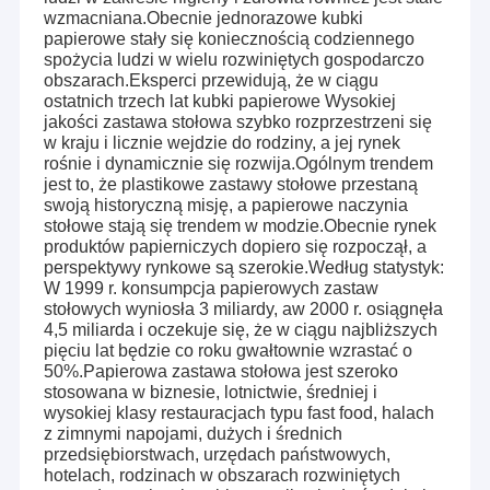
wzmacniana.Obecnie jednorazowe kubki
papierowe stały się koniecznością codziennego
spożycia ludzi w wielu rozwiniętych gospodarczo
obszarach.Eksperci przewidują, że w ciągu
ostatnich trzech lat kubki papierowe Wysokiej
jakości zastawa stołowa szybko rozprzestrzeni się
w kraju i licznie wejdzie do rodziny, a jej rynek
rośnie i dynamicznie się rozwija.Ogólnym trendem
jest to, że plastikowe zastawy stołowe przestaną
swoją historyczną misję, a papierowe naczynia
stołowe stają się trendem w modzie.Obecnie rynek
produktów papierniczych dopiero się rozpoczął, a
perspektywy rynkowe są szerokie.Według statystyk:
W 1999 r. konsumpcja papierowych zastaw
stołowych wyniosła 3 miliardy, aw 2000 r. osiągnęła
4,5 miliarda i oczekuje się, że w ciągu najbliższych
pięciu lat będzie co roku gwałtownie wzrastać o
Dom
50%.Papierowa zastawa stołowa jest szeroko
stosowana w biznesie, lotnictwie, średniej i
wysokiej klasy restauracjach typu fast food, halach
Produkty
Zhengzhou Perfect Co., Ltd. jest profesjonalnym
z zimnymi napojami, dużych i średnich
producentem i posiada silny i profesjonalny zespół
przedsiębiorstwach, urzędach państwowych,
O nas
sprzedaży, który zapewni Ci nie tylko szczegółowe
hotelach, rodzinach w obszarach rozwiniętych