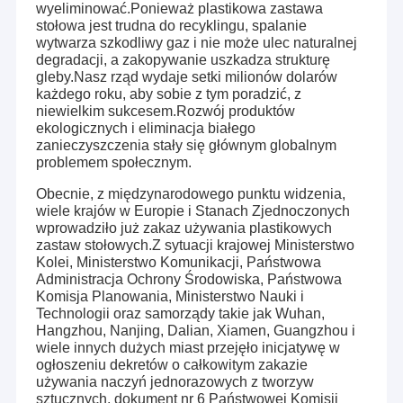
wyeliminować.Ponieważ plastikowa zastawa
stołowa jest trudna do recyklingu, spalanie
wytwarza szkodliwy gaz i nie może ulec naturalnej
degradacji, a zakopywanie uszkadza strukturę
gleby.Nasz rząd wydaje setki milionów dolarów
każdego roku, aby sobie z tym poradzić, z
niewielkim sukcesem.Rozwój produktów
ekologicznych i eliminacja białego
zanieczyszczenia stały się głównym globalnym
problemem społecznym.
Obecnie, z międzynarodowego punktu widzenia,
wiele krajów w Europie i Stanach Zjednoczonych
wprowadziło już zakaz używania plastikowych
zastaw stołowych.Z sytuacji krajowej Ministerstwo
Kolei, Ministerstwo Komunikacji, Państwowa
Administracja Ochrony Środowiska, Państwowa
Komisja Planowania, Ministerstwo Nauki i
Technologii oraz samorządy takie jak Wuhan,
Hangzhou, Nanjing, Dalian, Xiamen, Guangzhou i
wiele innych dużych miast przejęło inicjatywę w
ogłoszeniu dekretów o całkowitym zakazie
używania naczyń jednorazowych z tworzyw
sztucznych, dokument nr 6 Państwowej Komisji